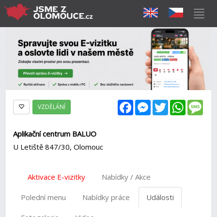
Facebook
Messenger
Twitter
WhatsAp
Mes
VZDĚLÁNÍ
Aplikační centrum BALUO
U Letiště 847/30, Olomouc
Aktivace E-vizitky
Nabídky / Akce
Polední menu
Nabídky práce
Události