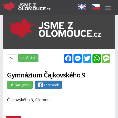
Facebook
Messenger
Twitter
WhatsAp
Mes
VZDĚLÁNÍ
Gymnázium Čajkovského 9
Navigovat
Facebook
Čajkovského 9, Olomouc