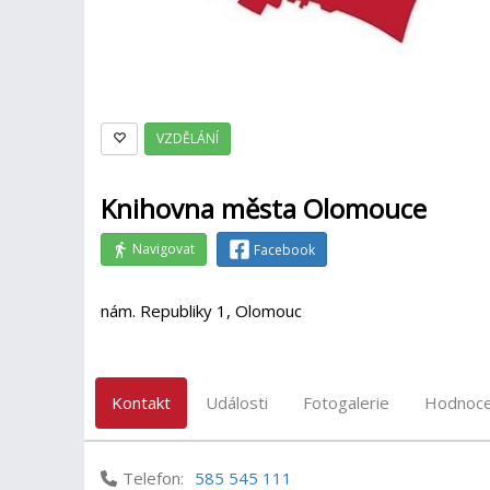
VZDĚLÁNÍ
Knihovna města Olomouce
Navigovat
Facebook
nám. Republiky 1, Olomouc
Kontakt
Události
Fotogalerie
Hodnoce
Telefon:
585 545 111