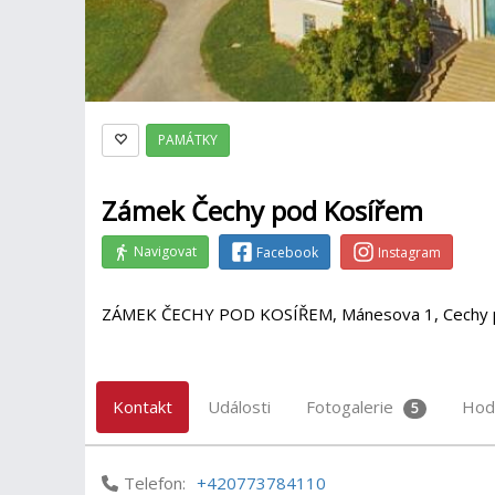
PAMÁTKY
Zámek Čechy pod Kosířem
Navigovat
Facebook
Instagram
ZÁMEK ČECHY POD KOSÍŘEM, Mánesova 1, Cechy 
Kontakt
Události
Fotogalerie
Hod
5
Telefon:
+420773784110