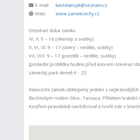
E-mail:
kastelancpk@seznam.cz
Web:
www.zamekcechy.cz
Otevírací doba zámku
IV, X: 9 – 16 (víkendy a svátky)
V, VI, IX: 9 – 17 (úterý – neděle, svátky)
VII, VIII: 9 – 17 (pondělí – neděle, svátky)
(poslední prohlídka hodinu před koncem otevírací d
zámecký park denně 6 - 22
Klasicistní zámek obklopený jedním z nejkrásnějších
šlechtickým rodem Silva -Tarouca. Přítelem hraběcí 
Kosířem pravidelně navštěvoval a tvořil zde v letec