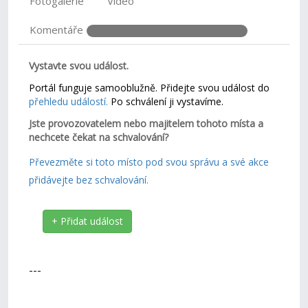
Fotogalerie
Video
Komentáře
Vystavte svou událost.
Portál funguje samooblužně. Přidejte svou událost do
přehledu událostí.
Po schválení ji vystavíme.
Jste provozovatelem nebo majitelem tohoto místa a
nechcete čekat na schvalování?
Převezměte si toto místo pod svou správu a své akce
přidávejte bez schvalování.
+ Přidat událost
---