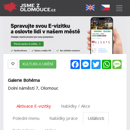
Facebook
Messenger
Twitter
WhatsAp
Mes
KULTURA A UMĚNÍ
Galerie Bohéma
Dolní náměstí 7, Olomouc
Aktivace E-vizitky
Nabídky / Akce
Polední menu
Nabídky práce
Události