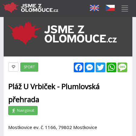
Facebook
Messenger
Twitter
WhatsAp
Mes
SPORT
Pláž U Vrbiček - Plumlovská
přehrada
Navigovat
Mostkovice ev. č. 1166, 79802 Mostkovice