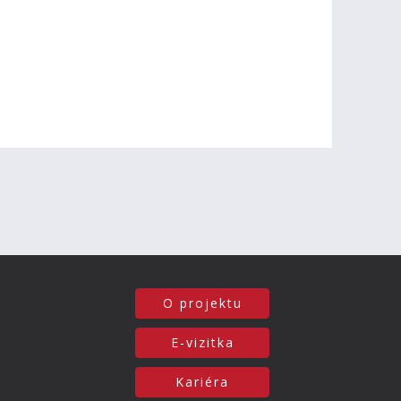
O projektu
E-vizitka
Kariéra