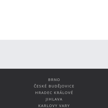
BRNO
ČESKÉ BUDĚJOVICE
HRADEC KRÁLOVÉ
JIHLAVA
KARLOVY VARY