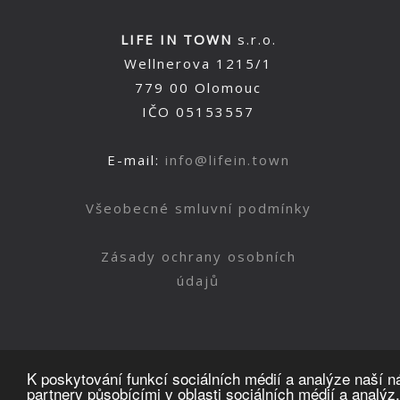
LIFE IN TOWN
s.r.o.
Wellnerova 1215/1
779 00 Olomouc
IČO 05153557
E-mail:
info@lifein.town
Všeobecné smluvní podmínky
Zásady ochrany osobních
údajů
K poskytování funkcí sociálních médií a analýze naší 
partnery působícími v oblasti sociálních médií a analýz