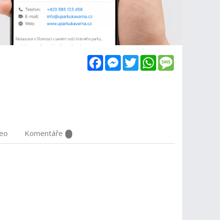
Facebook
Messenger
Twitter
WhatsApp
Message
deo
Komentáře