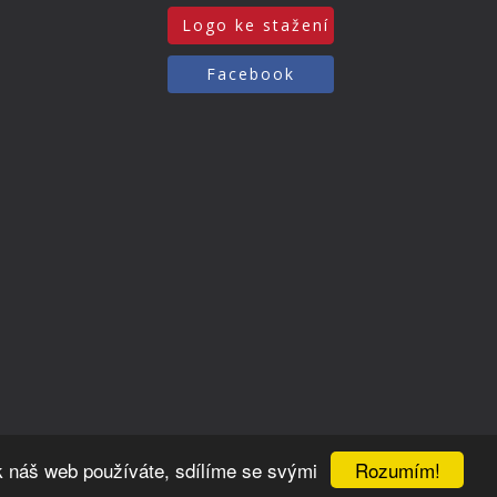
Logo ke stažení
Facebook
Rozumím!
k náš web používáte, sdílíme se svými