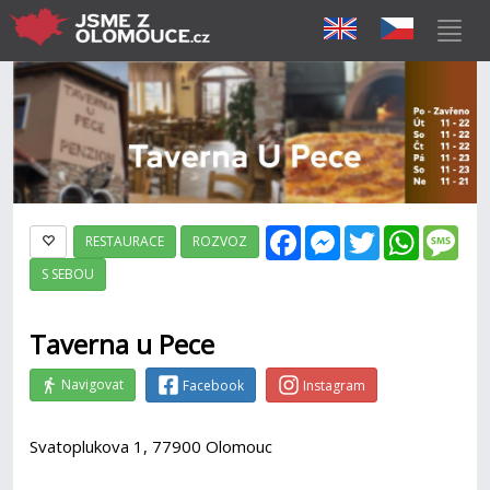
Facebook
Messenger
Twitter
WhatsAp
Mes
RESTAURACE
ROZVOZ
S SEBOU
Taverna u Pece
Navigovat
Facebook
Instagram
Svatoplukova 1, 77900 Olomouc