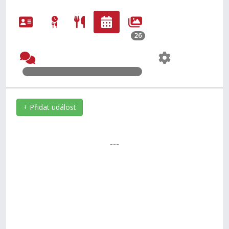
26
+ Přidat událost
---