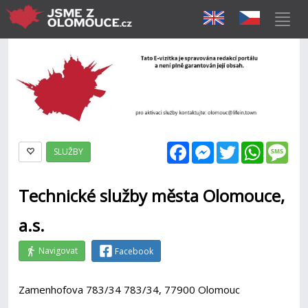
Facebook
Messenger
Twitter
WhatsAp
Mes
SLUŽBY
Technické služby města Olomouce,
a.s.
Navigovat
Facebook
Zamenhofova 783/34 783/34, 77900 Olomouc