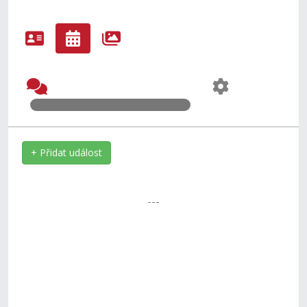
+ Přidat událost
---