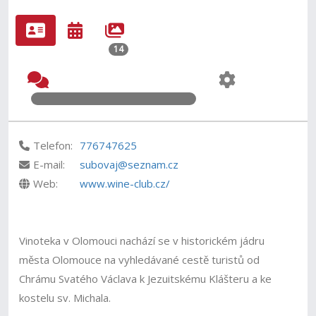
14
Telefon:
776747625
E-mail:
subovaj@seznam.cz
Web:
www.wine-club.cz/
Vinoteka v Olomouci nachází se v historickém jádru
města Olomouce na vyhledávané cestě turistů od
Chrámu Svatého Václava k Jezuitskému Klášteru a ke
kostelu sv. Michala.