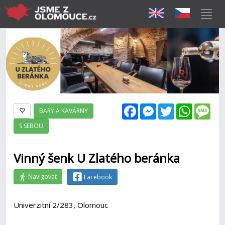
Facebook
Messenger
Twitter
WhatsAp
Mes
BARY A KAVÁRNY
S SEBOU
Vinný šenk U Zlatého beránka
Navigovat
Facebook
Univerzitní 2/283, Olomouc