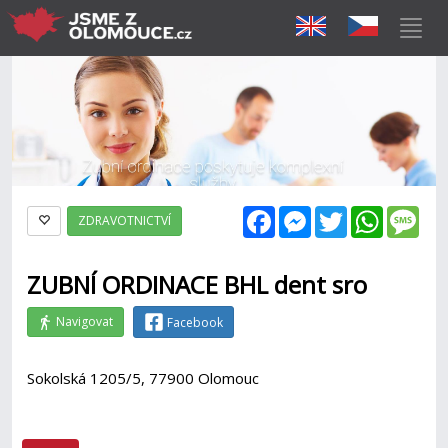
Facebook
Messenger
Twitter
WhatsAp
Mes
ZDRAVOTNICTVÍ
ZUBNÍ ORDINACE BHL dent sro
Navigovat
Facebook
Sokolská 1205/5, 77900 Olomouc