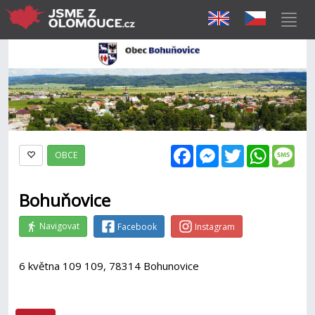
Facebook
Messenger
Twitter
WhatsAp
Mes
OBCE
Bohuňovice
Navigovat
Facebook
Instagram
6 května 109 109, 78314 Bohunovice