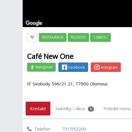
RESTAURACE
ROZVOZ
S SEBOU
Café New One
Navigovat
Facebook
Instagram
tř. Svobody 596/21 21, 77900 Olomouc
Kontakt
Nabídky / Akce
Polední menu
1
Telefon:
731592200