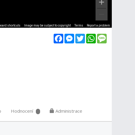
oard shortcuts
Image may be subject to copyright
Terms
Report a problem
Facebook
Messenger
Twitter
WhatsApp
Message
o
Hodnocení
Administrace