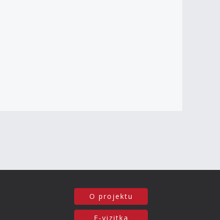
O projektu
E-vizitka