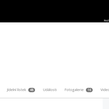
Keyb
Jídelní lístek
Události
Fotogalerie
Vide
48
16