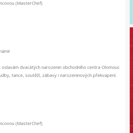
ěmcovou (MasterChef)
námi!
it oslavám dvacátých narozenin obchodního centra Olomouc
udby, tance, soutěží, zábavy i narozeninových překvapení.
ěmcovou (MasterChef)