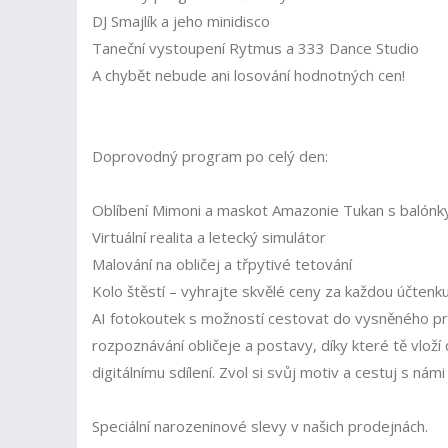
DJ Smajlík a jeho minidisco
Taneční vystoupení Rytmus a 333 Dance Studio
A chybět nebude ani losování hodnotných cen!
Doprovodný program po celý den:
Oblíbení Mimoni a maskot Amazonie Tukan s balónk
Virtuální realita a letecký simulátor
Malování na obličej a třpytivé tetování
Kolo štěstí – vyhrajte skvělé ceny za každou účtenk
AI fotokoutek s možností cestovat do vysněného pros
rozpoznávání obličeje a postavy, díky které tě vloží
digitálnímu sdílení. Zvol si svůj motiv a cestuj s námi
Speciální narozeninové slevy v našich prodejnách.