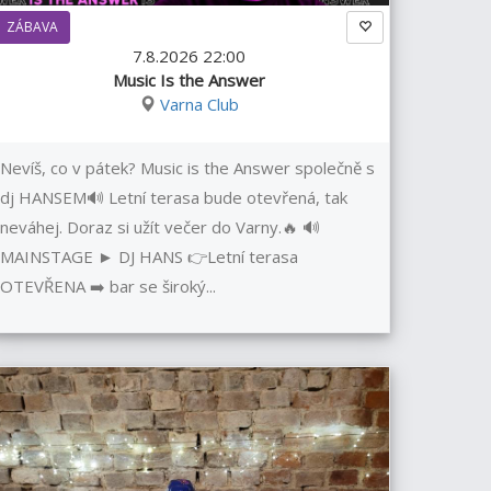
ZÁBAVA
7.8.2026 22:00
Music Is the Answer
Varna Club
Nevíš, co v pátek? Music is the Answer společně s
dj HANSEM🔊 Letní terasa bude otevřená, tak
neváhej. Doraz si užít večer do Varny.🔥 🔊
MAINSTAGE ► DJ HANS 👉Letní terasa
OTEVŘENA ➡️ bar se široký...