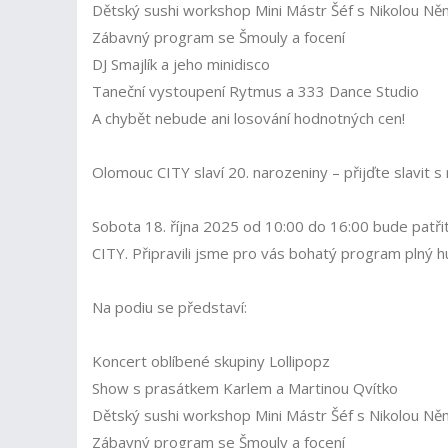
Dětský sushi workshop Mini Mástr Šéf s Nikolou N
Zábavný program se Šmouly a focení
DJ Smajlík a jeho minidisco
Taneční vystoupení Rytmus a 333 Dance Studio
A chybět nebude ani losování hodnotných cen!
Olomouc CITY slaví 20. narozeniny – přijďte slavit s 
Sobota 18. října 2025 od 10:00 do 16:00 bude patř
CITY. Připravili jsme pro vás bohatý program plný h
Na podiu se představí:
Koncert oblíbené skupiny Lollipopz
Show s prasátkem Karlem a Martinou Qvítko
Dětský sushi workshop Mini Mástr Šéf s Nikolou N
Zábavný program se Šmouly a focení