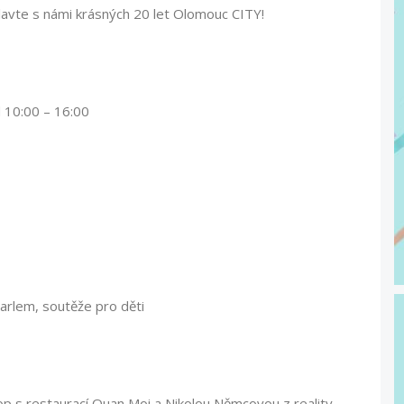
slavte s námi krásných 20 let Olomouc CITY!
 10:00 – 16:00
arlem, soutěže pro děti
op s restaurací Quan Moi a Nikolou Němcovou z reality