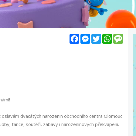
Facebook
Messenger
Twitter
WhatsApp
Mess
námi!
it oslavám dvacátých narozenin obchodního centra Olomouc
udby, tance, soutěží, zábavy i narozeninových překvapení.