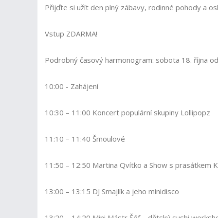
Přijďte si užít den plný zábavy, rodinné pohody a o
Vstup ZDARMA!
Podrobný časový harmonogram: sobota 18. října od
10:00 - Zahájení
10:30 – 11:00 Koncert populární skupiny Lollipopz
11:10 – 11:40 Šmoulové
11:50 – 12:50 Martina Qvítko a Show s prasátkem K
13:00 – 13:15 DJ Smajlík a jeho minidisco
13:20 – 14:20 Mini Mástr Šéf – dětský sushi worksh