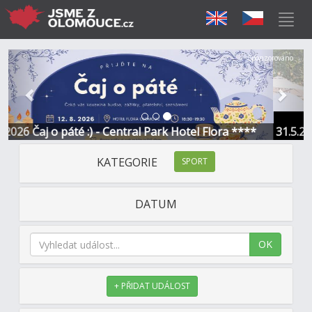
Předchozí
Další
Sponzorováno
páté :) - Central Park Hotel Flora ****
31.5.2027 Jak vloži
KATEGORIE
SPORT
DATUM
OK
+ PŘIDAT UDÁLOST