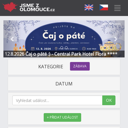
Předchozí
Další
Sponzorováno
12.8.2026 Čaj o páté :) - Central Park Hotel Flora ****
KATEGORIE
ZÁBAVA
DATUM
OK
+ PŘIDAT UDÁLOST