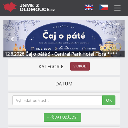
Předchozí
Další
Sponzorováno
12.8.2026 Čaj o páté :) - Central Park Hotel Flora ****
KATEGORIE
V OKOLÍ
DATUM
OK
+ PŘIDAT UDÁLOST