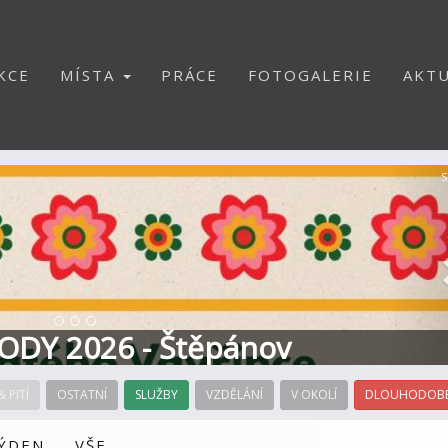
KCE
MÍSTA
PRÁCE
FOTOGALERIE
AKTU
S
ODY 2026 - Štěpánov
& PITÍ
OSTATNÍ
SLUŽBY
VZDĚLÁNÍ
V OKOLÍ
DLOUHODOBÉ
TÝDEN
VŠE