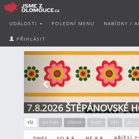
UDÁLOSTI
POLEDNÍ MENU
NABÍDKY / A
PŘIHLÁSIT
Předchozí
7.8.2026 ŠTĚPÁNOVSKÉ H
VŠE
KULTURA
ZÁBAVA
SPORT
DĚTI
JÍDLO 
DNES
SO 8.8.
NE 9.8.
PŘÍŠTÍ 