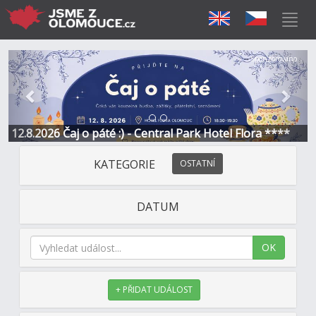
Předchozí
Další
Sponzorováno
12.8.2026 Čaj o páté :) - Central Park Hotel Flora ****
KATEGORIE
OSTATNÍ
DATUM
OK
+ PŘIDAT UDÁLOST