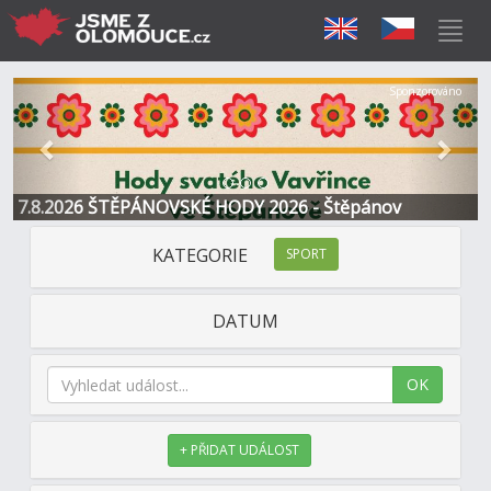
Předchozí
Další
Sponzorováno
7.8.2026 ŠTĚPÁNOVSKÉ HODY 2026 - Štěpánov
KATEGORIE
SPORT
DATUM
OK
+ PŘIDAT UDÁLOST