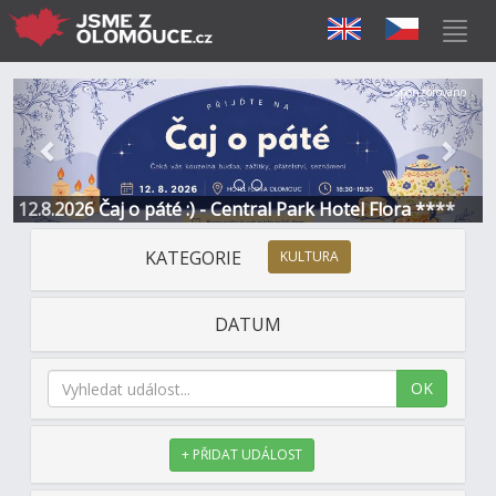
Předchozí
Další
Sponzorováno
12.8.2026 Čaj o páté :) - Central Park Hotel Flora ****
KATEGORIE
KULTURA
DATUM
OK
+ PŘIDAT UDÁLOST