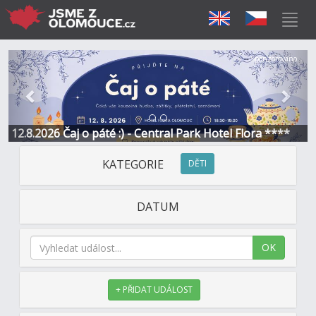
Předchozí
Další
Sponzorováno
12.8.2026 Čaj o páté :) - Central Park Hotel Flora ****
KATEGORIE
DĚTI
DATUM
OK
+ PŘIDAT UDÁLOST