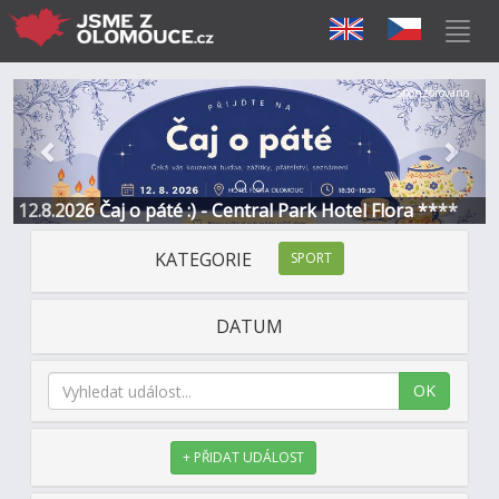
Předchozí
Další
Sponzorováno
12.8.2026 Čaj o páté :) - Central Park Hotel Flora ****
KATEGORIE
SPORT
DATUM
OK
+ PŘIDAT UDÁLOST