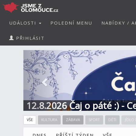
UDÁLOSTI
POLEDNÍ MENU
NABÍDKY / A
PŘIHLÁSIT
Předchozí
12.8.2026 Čaj o páté :) - 
VŠE
KULTURA
ZÁBAVA
SPORT
DĚTI
JÍDLO 
DNES
PŘÍŠTÍ TÝDEN
VŠE