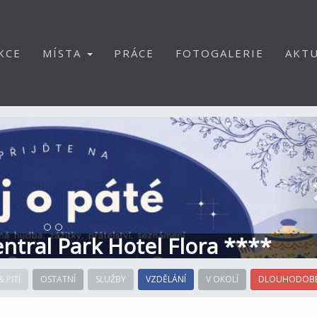
KCE
MÍSTA
PRÁCE
FOTOGALERIE
AKTU
S
Central Park Hotel Flora ****
& PITÍ
OSTATNÍ
SLUŽBY
VZDĚLÁNÍ
V OKOLÍ
DLOUHODOBÉ