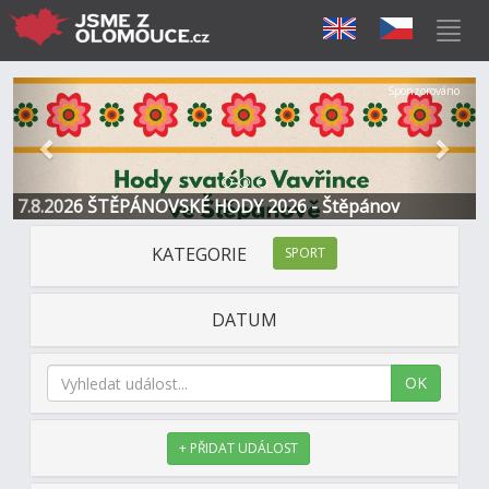
Předchozí
Další
Sponzorováno
7.8.2026 ŠTĚPÁNOVSKÉ HODY 2026 - Štěpánov
KATEGORIE
SPORT
DATUM
OK
+ PŘIDAT UDÁLOST