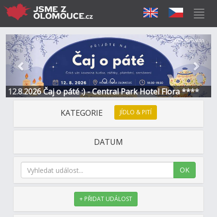
Předchozí
Další
Sponzorováno
12.8.2026 Čaj o páté :) - Central Park Hotel Flora ****
KATEGORIE
JÍDLO & PITÍ
DATUM
OK
+ PŘIDAT UDÁLOST