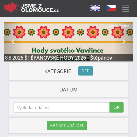
Předchozí
Další
Sponzorováno
8.8.2026 ŠTĚPÁNOVSKÉ HODY 2026 - Štěpánov
KATEGORIE
DĚTI
DATUM
OK
+ PŘIDAT UDÁLOST