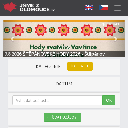
Předchozí
Další
Sponzorováno
7.8.2026 ŠTĚPÁNOVSKÉ HODY 2026 - Štěpánov
KATEGORIE
JÍDLO & PITÍ
DATUM
OK
+ PŘIDAT UDÁLOST