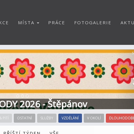
KCE
MÍSTA
PRÁCE
FOTOGALERIE
AKTU
S
ODY 2026 - Štěpánov
& PITÍ
OSTATNÍ
SLUŽBY
VZDĚLÁNÍ
V OKOLÍ
DLOUHODOBÉ
PŘÍŠTÍ TÝDEN
VŠE