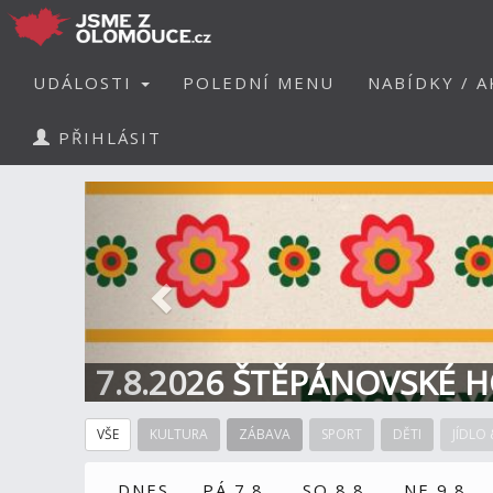
UDÁLOSTI
POLEDNÍ MENU
NABÍDKY / A
PŘIHLÁSIT
Předchozí
7.8.2026 ŠTĚPÁNOVSKÉ H
VŠE
KULTURA
ZÁBAVA
SPORT
DĚTI
JÍDLO 
DNES
PÁ 7.8.
SO 8.8.
NE 9.8.