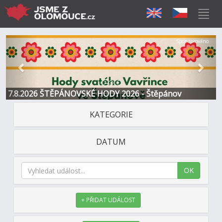
Předchozí
Další
Sponzorováno
7.8.2026 ŠTĚPÁNOVSKÉ HODY 2026 - Štěpánov
KATEGORIE
DATUM
OK
+ PŘIDAT UDÁLOST