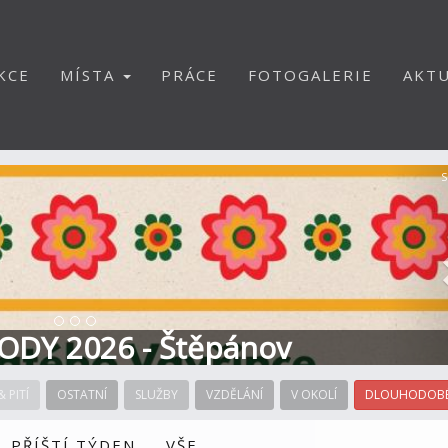
KCE
MÍSTA
PRÁCE
FOTOGALERIE
AKTU
S
ODY 2026 - Štěpánov
& PITÍ
OSTATNÍ
SLUŽBY
VZDĚLÁNÍ
V OKOLÍ
DLOUHODOBÉ
PŘÍŠTÍ TÝDEN
VŠE