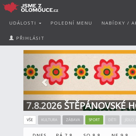
UDÁLOSTI
POLEDNÍ MENU
NABÍDKY / A
PŘIHLÁSIT
Předchozí
7.8.2026 ŠTĚPÁNOVSKÉ H
VŠE
KULTURA
ZÁBAVA
SPORT
DĚTI
JÍDLO 
DNES
PÁ 7.8.
SO 8.8.
NE 9.8.