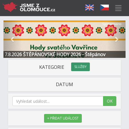
Předchozí
Další
Sponzorováno
7.8.2026 ŠTĚPÁNOVSKÉ HODY 2026 - Štěpánov
KATEGORIE
SLUŽBY
DATUM
OK
+ PŘIDAT UDÁLOST