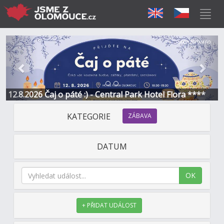
Předchozí
Další
Sponzorováno
12.8.2026 Čaj o páté :) - Central Park Hotel Flora ****
KATEGORIE
ZÁBAVA
DATUM
OK
+ PŘIDAT UDÁLOST