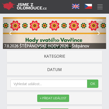
Předchozí
Další
Sponzorováno
7.8.2026 ŠTĚPÁNOVSKÉ HODY 2026 - Štěpánov
KATEGORIE
DATUM
OK
+ PŘIDAT UDÁLOST