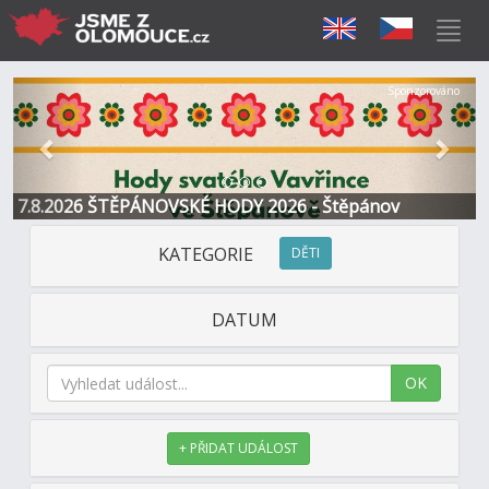
Předchozí
Další
Sponzorováno
7.8.2026 ŠTĚPÁNOVSKÉ HODY 2026 - Štěpánov
KATEGORIE
DĚTI
DATUM
OK
+ PŘIDAT UDÁLOST