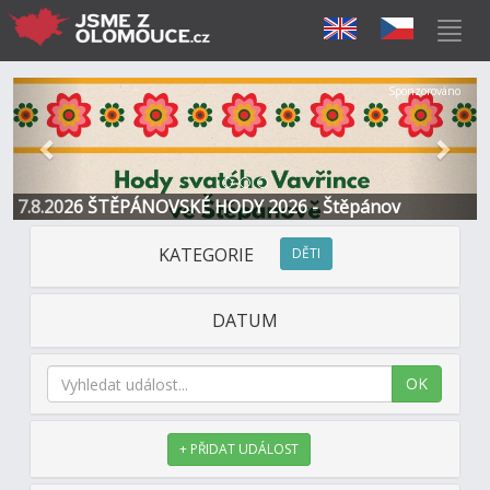
Předchozí
Další
Sponzorováno
7.8.2026 ŠTĚPÁNOVSKÉ HODY 2026 - Štěpánov
KATEGORIE
DĚTI
DATUM
OK
+ PŘIDAT UDÁLOST