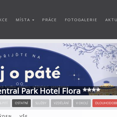
KCE
MÍSTA
PRÁCE
FOTOGALERIE
AKTU
S
Central Park Hotel Flora ****
& PITÍ
OSTATNÍ
SLUŽBY
VZDĚLÁNÍ
V OKOLÍ
DLOUHODOBÉ
TÝDEN
VŠE