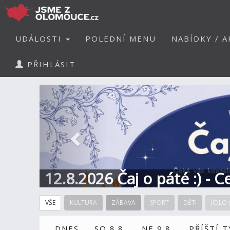
UDÁLOSTI
POLEDNÍ MENU
NABÍDKY / A
PŘIHLÁSIT
Předchozí
12.8.2026 Čaj o páté :) - 
VŠE
KULTURA
ZÁBAVA
SPORT
DĚTI
JÍDLO 
DNES
SO 8.8.
NE 9.8.
PŘÍŠTÍ 