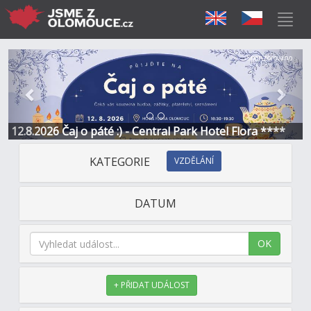
Předchozí
Další
Sponzorováno
12.8.2026 Čaj o páté :) - Central Park Hotel Flora ****
KATEGORIE
VZDĚLÁNÍ
DATUM
OK
+ PŘIDAT UDÁLOST