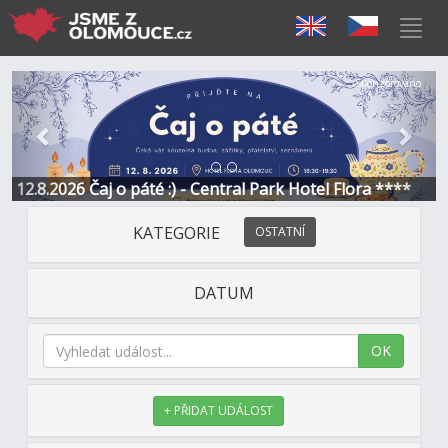
Předchozí
Další
Sponzorováno
12.8.2026 Čaj o páté :) - Central Park Hotel Flora ****
KATEGORIE
OSTATNÍ
DATUM
OK
+ PŘIDAT UDÁLOST