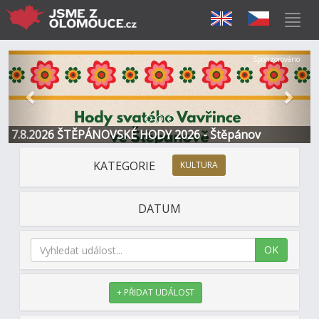
Předchozí
Další
Sponzorováno
7.8.2026 ŠTĚPÁNOVSKÉ HODY 2026 - Štěpánov
KATEGORIE
KULTURA
DATUM
OK
+ PŘIDAT UDÁLOST