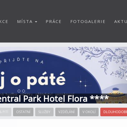
KCE
MÍSTA
PRÁCE
FOTOGALERIE
AKTU
S
Central Park Hotel Flora ****
& PITÍ
OSTATNÍ
SLUŽBY
VZDĚLÁNÍ
V OKOLÍ
DLOUHODOBÉ