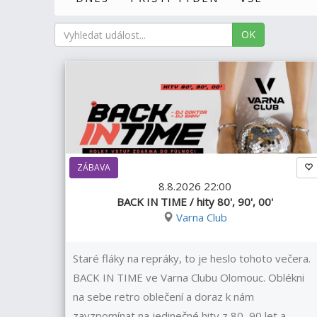
OK
ZÁBAVA
8.8.2026 22:00
BACK IN TIME / hity 80', 90', 00'
Varna Club
Staré fláky na repráky, to je heslo tohoto večera.
BACK IN TIME ve Varna Clubu Olomouc. Oblékni
na sebe retro oblečení a doraz k nám
zavzpomínat na jedinečné hity z 80, 90 let a