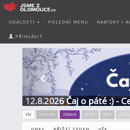
UDÁLOSTI
POLEDNÍ MENU
NABÍDKY / A
PŘIHLÁSIT
Předchozí
12.8.2026 Čaj o páté :) - 
VŠE
KULTURA
ZÁBAVA
SPORT
DĚTI
JÍDLO 
DNES
PŘÍŠTÍ TÝDEN
VŠE