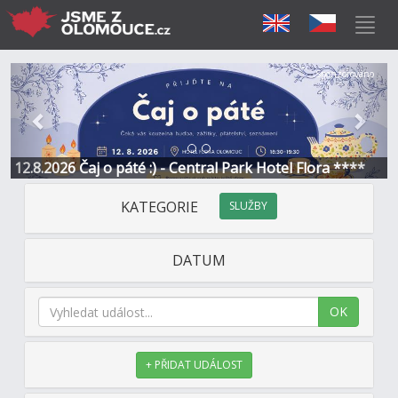
Předchozí
Další
Sponzorováno
12.8.2026 Čaj o páté :) - Central Park Hotel Flora ****
KATEGORIE
SLUŽBY
DATUM
OK
+ PŘIDAT UDÁLOST