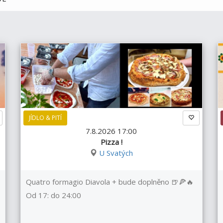
JÍDLO & PITÍ
7.8.2026 17:00
Pizza !
U Svatých
Quatro formagio Diavola + bude doplněno 🍺🍕🔥
Od 17: do 24:00