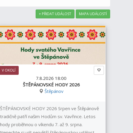
+ PŘIDAT UDÁLOST
MAPA UDÁLOSTÍ
V OKOLÍ
7.8.2026 18:00
ŠTĚPÁNOVSKÉ HODY 2026
Štěpánov
ŠTĚPÁNOVSKÉ HODY 2026 Srpen ve Štěpánově
tradičně patří našim Hodům sv. Vavřince. Letos
hody proběhnou o víkendu 7. až 9. srpna.
Nenechte si ujít největší štěpánovskou událost