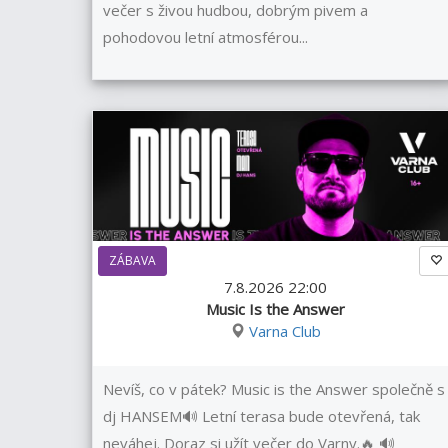
večer s živou hudbou, dobrým pivem a
pohodovou letní atmosférou...
ZÁBAVA
7.8.2026 22:00
Music Is the Answer
Varna Club
Nevíš, co v pátek? Music is the Answer společně s
dj HANSEM🔊 Letní terasa bude otevřená, tak
neváhej. Doraz si užít večer do Varny.🔥 🔊