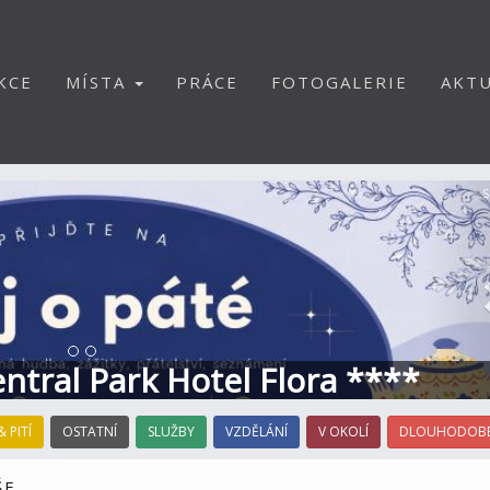
KCE
MÍSTA
PRÁCE
FOTOGALERIE
AKTU
S
Central Park Hotel Flora ****
& PITÍ
OSTATNÍ
SLUŽBY
VZDĚLÁNÍ
V OKOLÍ
DLOUHODOBÉ
ŠE