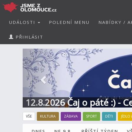
UDÁLOSTI
POLEDNÍ MENU
NABÍDKY / A
PŘIHLÁSIT
Předchozí
12.8.2026 Čaj o páté :) - 
VŠE
KULTURA
ZÁBAVA
SPORT
DĚTI
JÍDLO 
DNES
NE 9.8.
PŘÍŠTÍ TÝDEN
V