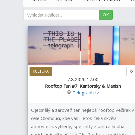
OK
KULTURA
7.8.2026 17:00
Rooftop Fun #7: Kantorsky & Manish
Telegraph.cz
Ojedinělý a zároveň ten nejlepší rooftop večírek v
celé Olomouci, kde vás i letos čeká skvělá
atmosféra, výhledy, speciality z baru a hudba
našich nejoblíbenějších DJs. Pojďte s námi i letos