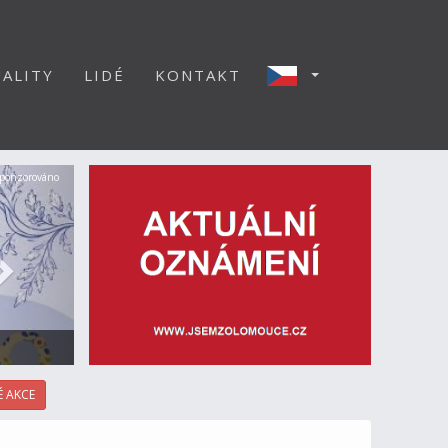
ALITY
LIDÉ
KONTAKT
Další
ponzorováno
 AKCE