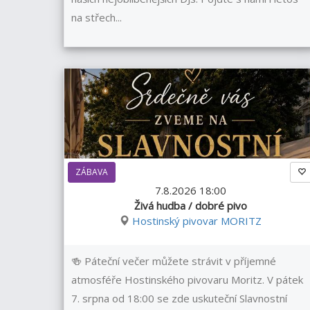
na střech...
ZÁBAVA
7.8.2026 18:00
Živá hudba / dobré pivo
Hostinský pivovar MORITZ
🍻 Páteční večer můžete strávit v příjemné
atmosféře Hostinského pivovaru Moritz. V pátek
7. srpna od 18:00 se zde uskuteční Slavnostní