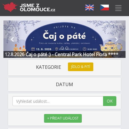
Předchozí
Další
Sponzorováno
12.8.2026 Čaj o páté :) - Central Park Hotel Flora ****
KATEGORIE
JÍDLO & PITÍ
DATUM
OK
+ PŘIDAT UDÁLOST