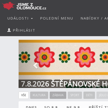
UDÁLOSTI
POLEDNÍ MENU
NABÍDKY / A
PŘIHLÁSIT
Předchozí
7.8.2026 ŠTĚPÁNOVSKÉ H
VŠE
KULTURA
ZÁBAVA
SPORT
DĚTI
JÍDLO 
DNES
SO 8.8.
NE 9.8.
PŘÍŠTÍ 