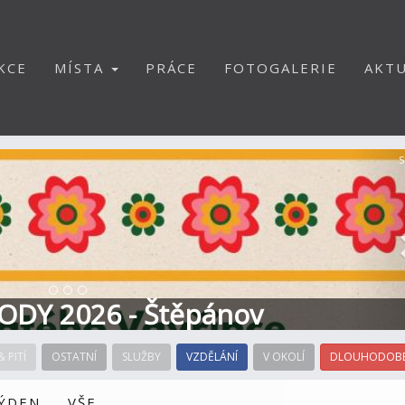
KCE
MÍSTA
PRÁCE
FOTOGALERIE
AKTU
S
ODY 2026 - Štěpánov
& PITÍ
OSTATNÍ
SLUŽBY
VZDĚLÁNÍ
V OKOLÍ
DLOUHODOBÉ
TÝDEN
VŠE