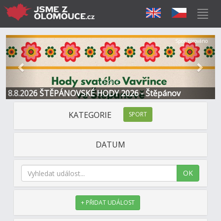
Předchozí
Další
Sponzorováno
8.8.2026 ŠTĚPÁNOVSKÉ HODY 2026 - Štěpánov
KATEGORIE
SPORT
DATUM
OK
+ PŘIDAT UDÁLOST