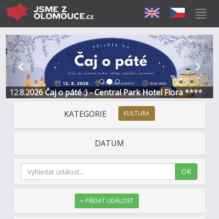
Předchozí
Další
Sponzorováno
12.8.2026 Čaj o páté :) - Central Park Hotel Flora ****
KATEGORIE
KULTURA
DATUM
OK
+ PŘIDAT UDÁLOST