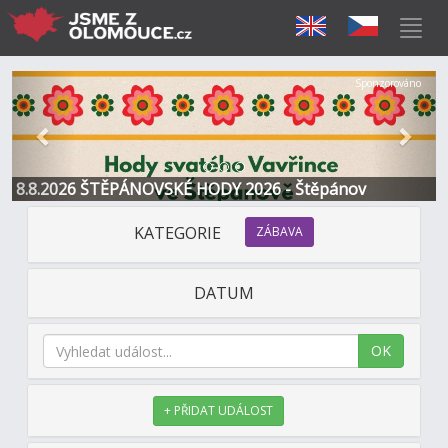
Předchozí
Další
Sponzorováno
8.8.2026 ŠTĚPÁNOVSKÉ HODY 2026 - Štěpánov
KATEGORIE
ZÁBAVA
DATUM
OK
+ PŘIDAT UDÁLOST