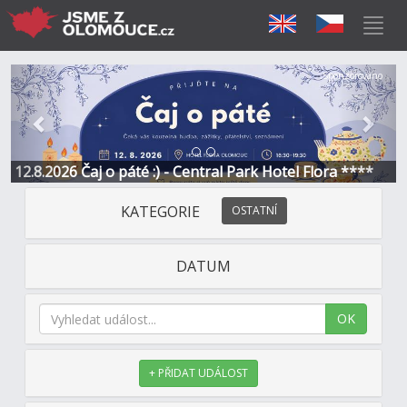
Předchozí
Další
Sponzorováno
12.8.2026 Čaj o páté :) - Central Park Hotel Flora ****
KATEGORIE
OSTATNÍ
DATUM
OK
+ PŘIDAT UDÁLOST