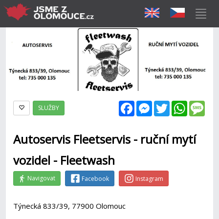
Facebook
Messenger
Twitter
WhatsAp
Mes
SLUŽBY
Autoservis Fleetservis - ruční mytí
vozidel - Fleetwash
Navigovat
Facebook
Instagram
Týnecká 833/39, 77900 Olomouc